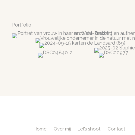
Portfolio
Home
Over mij
Let’s shoot
Contact