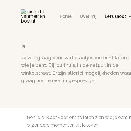
Ga
naar
Home
Over mij
Let’s shoot
de
inhoud
Jij
Je wilt graag eens wat plaatjes die echt laten z
wie je bent. Bij jou thuis, in de natuur, in de
winkelstraat. Er zijn allerlei mogelijkheden waar
graag met je over in gesprek ga!
Ben je er klaar voor om te laten zien wie je echt b
bijzondere momenten uit je leven.